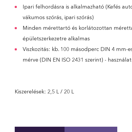
Ipari felhordásra is alkalmazható (Kefés au
vákumos szórás, ipari szórás)
Minden mérettartó és korlátozottan mérettar
épületszerkezetre alkalmas
Viszkozitás: kb. 100 másodperc DIN 4 mm-es
mérve (DIN EN ISO 2431 szerint) - használat
Kiszerelések: 2,5 L / 20 L