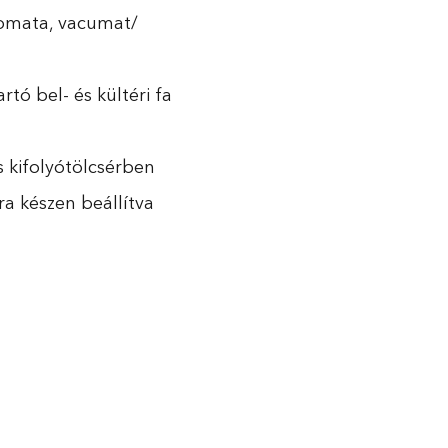
tomata, vacumat/
tó bel- és kültéri fa
 kifolyótölcsérben
ra készen beállítva