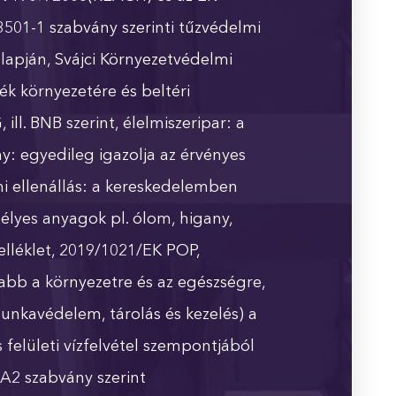
3501-1 szabvány szerinti tűzvédelmi
alapján, Svájci Környezetvédelmi
ék környezetére és beltéri
l. BNB szerint, élelmiszeripar: a
y: egyedileg igazolja az érvényes
ni ellenállás: a kereskedelemben
élyes anyagok pl. ólom, higany,
lléklet, 2019/1021/EK POP,
abb a környezetre és az egészségre,
unkavédelem, tárolás és kezelés) a
 felületi vízfelvétel szempontjából
A2 szabvány szerint