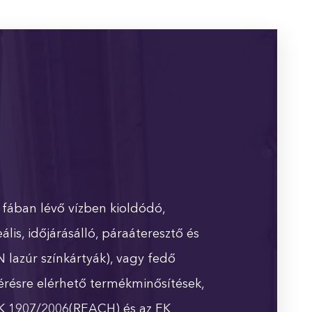
ában lévő vízben kioldódó,
lis, időjárásálló, páraáteresztő és
 lazúr színkártyák), vagy fedő
 kérésre elérhető termékminősítések,
 EK 1907/2006(REACH) és az EK