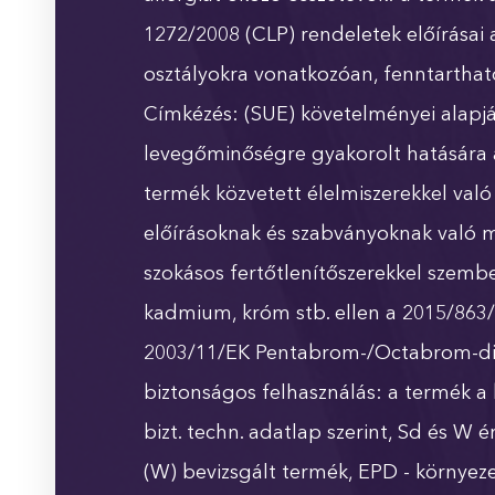
1272/2008 (CLP) rendeletek előírásai 
osztályokra vonatkozóan, fenntartható 
Címkézés: (SUE) követelményei alapján
levegőminőségre gyakorolt hatására a
termék közvetett élelmiszerekkel való
előírásoknak és szabványoknak való me
szokásos fertőtlenítőszerekkel szemb
kadmium, króm stb. ellen a 2015/863/
2003/11/EK Pentabrom-/Octabrom-difen
biztonságos felhasználás: a termék a 
bizt. techn. adatlap szerint, Sd és W 
(W) bevizsgált termék, EPD - környez