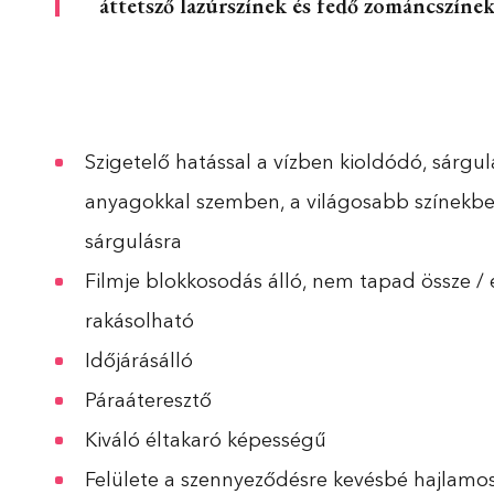
áttetsző lazúrszínek és fedő zománcszínek
Szigetelő hatással a vízben kioldódó, sárgu
anyagokkal szemben, a világosabb színekb
sárgulásra
Filmje blokkosodás álló, nem tapad össze /
rakásolható
Időjárásálló
Páraáteresztő
Kiváló éltakaró képességű
Felülete a szennyeződésre kevésbé hajlamo