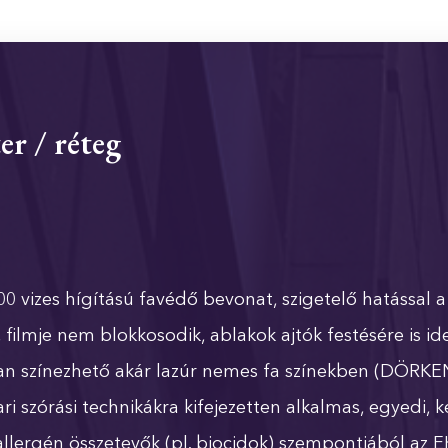
ter / réteg
es hígítású favédő bevonat, szigetelő hatással a f
lmje nem blokkosodik, ablakok ajtók festésére is ideá
san színezhető akár lazúr nemes fa színekben (DÖRKEN
ri szórási technikákra kifejezetten alkalmas, egyedi,
 allergén összetevők (pl. biocidok) szempontjából az