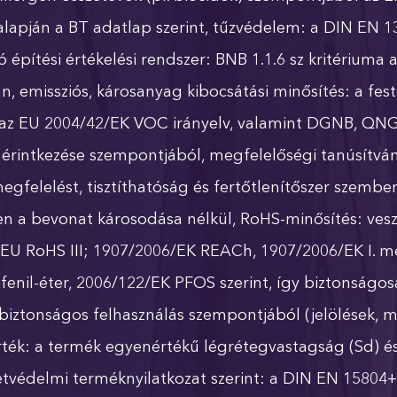
alapján a BT adatlap szerint, tűzvédelem: a DIN EN 1
építési értékelési rendszer: BNB 1.1.6 sz kritériuma 
, emissziós, károsanyag kibocsátási minősítés: a fest
z EU 2004/42/EK VOC irányelv, valamint DGNB, QNG, il
 érintkezése szempontjából, megfelelőségi tanúsítván
gfelelést, tisztíthatóság és fertőtlenítőszer szembe
en a bevonat károsodása nélkül, RoHS-minősítés: vesz
EU RoHS III; 1907/2006/EK REACh, 1907/2006/EK I. me
il-éter, 2006/122/EK PFOS szerint, így biztonságos
biztonságos felhasználás szempontjából (jelölések, m
érték: a termék egyenértékű légrétegvastagság (Sd) és
etvédelmi terméknyilatkozat szerint: a DIN EN 15804+