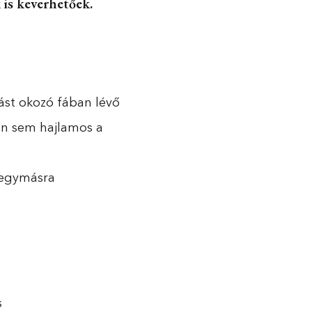
 is keverhetőek.
lást okozó fában lévő
en sem hajlamos a
 egymásra
s