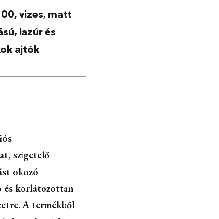
, vizes, matt
sú, lazúr és
kok ajtók
iós
t, szigetelő
ást okozó
 és korlátozottan
zetre. A termékből