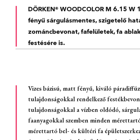
DÖRKEN® WOODCOLOR M 6.15 W 100
fényű sárgulásmentes, szigetelő hatá
zománcbevonat, fafelületek, fa abla
festésére is.
Vizes bázisú, matt fényű, kiváló páradiffúz
tulajdonságokkal rendelkező festékbevona
tulajdonságokkal a vízben oldódó, sárgul
faanyagokkal szemben minden mérettartó
mérettartó bel- és kültéri fa épületszerke