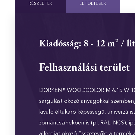
RÉSZLETEK
LETÖLTÉSEK
Kiadósság: 8 - 12 m² / li
Felhasználási terület
DÖRKEN® WOODCOLOR M 6.15 W 100 viz
sárgulást okozó anyagokkal szemben, fi
kiváló éltakaró képességű, univerzáli
zománcszínekben is (pl. RAL, NCS), ipa
allergiát okozó összetevők: a termék