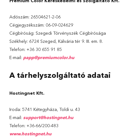
Premium Color Kereskedelmi és Szolgáltató Kft.
Adószám: 26504621-2-06
Cégjegyzékszám: 06-09-024629
Cégbíróság: Szegedi Törvényszék Cégbírósága
Székhely: 6724 Szeged, Kálvária tér 9. III. em. 8.
Telefon: +36 30 655 91 85
E-mail:
papp@premiumcolor.hu
A tárhelyszolgáltató adatai
Hostingnet Kft.
Iroda: 5741 Kétegyháza, Toldi u. 43
E-mail:
support@hostingnet.hu
Telefon: +36-66/200-483
www.hostingnet.hu