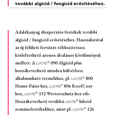
további algicid / fungicid erősítéséhez.
Adalékanyag diszperziós festékek további
algicid / fungicid erősítéséhez. Használatával
az új felületi fertőzés többszörösen
késleltethető azonos általános körülmények
mellett. A
090 Algicid plus
®
LUCITE
hozzákeverhető minden kültérben
alkalmazható termékhez, pl.
800
®
LUCITE
House-Paint-hez,
806 RoofCoat-
®
LUCITE
hoz,
152 Wetterschutz-hoz stb.
®
LUCITE
Hozzákeverhető továbbá
hibrid
®
LUCITE
zománcfestékekhez, mint pl.
126
®
LUCITE