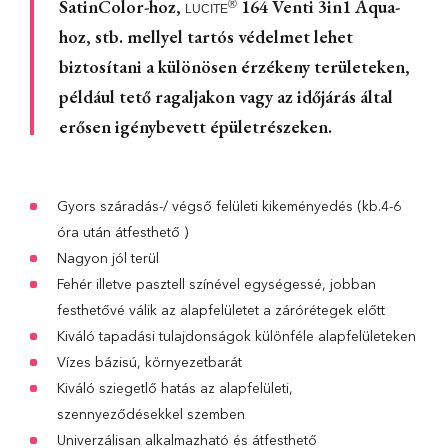
SatinColor-hoz,
164 Venti 3in1 Aqua-
®
LUCITE
hoz, stb. mellyel tartós védelmet lehet
biztosítani a különösen érzékeny területeken,
például tető ragaljakon vagy az időjárás által
erősen igénybevett épületrészeken.
Gyors száradás-/ végső felületi kikeményedés (kb.4-6
óra után átfesthető )
Nagyon jól terül
Fehér illetve pasztell színével egységessé, jobban
festhetővé válik az alapfelületet a zárórétegek előtt
Kiváló tapadási tulajdonságok különféle alapfelületeken
Vízes bázisú, környezetbarát
Kiváló sziegetlő hatás az alapfelületi,
szennyeződésekkel szemben
Univerzálisan alkalmazható és átfesthető