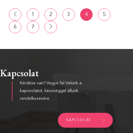
1
2
3
4
5
6
7
Kapcsolat
Kérdése van? Vegye fel Velünk a
kapcsolatot, készséggel állunk
rendelkezésére.
KAPCSOLAT