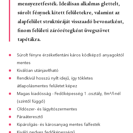
mennyezetfesték. Ideálisan alkalmas glettelt,
súrolt fénynek kitett felületekre, valamint az
alapfelület struktúráját visszaadó bevonatként,
finom felületi zárórétegként üvegszövet
tapétákra.
Súrolt fényre érzéketlentáni káros ködképző anyagoktól
mentes
Kiválóan utánjavítható
Rendkívül hosszú nyílt idejű, így tökletes
átlapolásmentes felületet képez
Magas kiadósság - Fedőképesség 1 .osztály, 8m²/l-nél
(színtől függő)
Oldószer- és lágyítószermentes
Páraáteresztő
Kipárolgás- és károsanyag mentes falfesték
Kiváló nedves fedőképességű