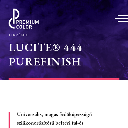
TERMÉKEK
LUCITE® 444
PUREFINISH
Univerzális, magas fedőképességű
szilikonerősítésű beltéri fal-és