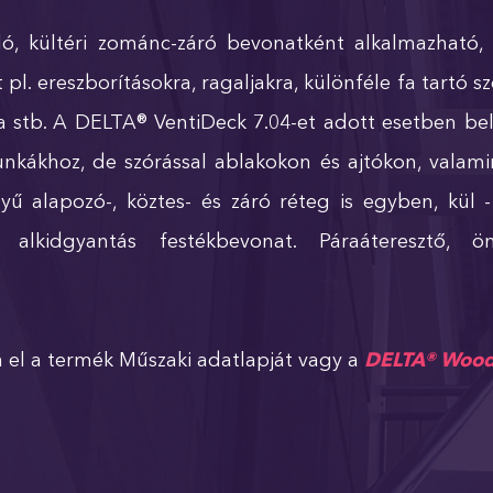
ló, kültéri zománc-záró bevonatként alkalmazható,
 pl. ereszborításokra, ragaljakra, különféle fa tartó 
ra stb. A DELTA® VentiDeck 7.04-et adott esetben bel
kákhoz, de szórással ablakokon és ajtókon, valamint
ű alapozó-, köztes- és záró réteg is egyben, kül -
ó alkidgyantás festékbevonat. Páraáteresztő,
 el a termék Műszaki adatlapját vagy a
DELTA® Woodp