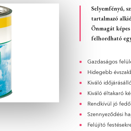
Selyemfényű, sz
tartalmazó alki
Önmagát képes a
felhordható eg
Gazdaságos felü
Hidegebb évszakb
Kiváló időjárásáll
Kiváló éltakaró k
Rendkívül jó fed
Szennyeződési ha
Felújító festésekr