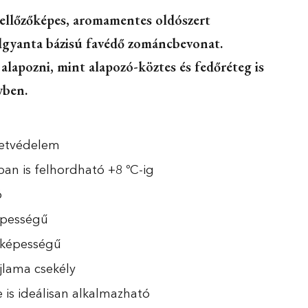
ellőzőképes, aromamentes oldószert
dgyanta bázisú favédő zománcbevonat.
lapozni, mint alapozó-köztes és fedőréteg is
yben.
letvédelem
an is felhordható +8 ºC-ig
ó
épességű
őképességű
jlama csekély
e is ideálisan alkalmazható