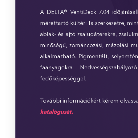
A DELTA® VentiDeck 7.04 időjárásál
mérettartó kültéri fa szerkezetre, mint
ablak- és ajtó zsalugáterekre, zsaluk
minőségű, zománcozási, mázolási mun
alkalmazható. Pigmentált, selyemfény
faanyagokra. Nedvességszabályoz
fedőképességgel.
További információkért kérem olvassa
katalógusát.