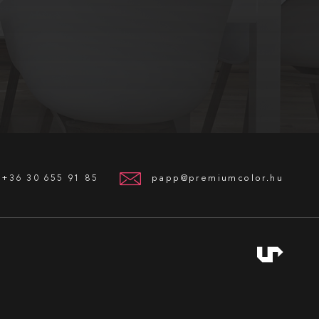
+36 30 655 91 85
papp@premiumcolor.hu
Weboldalunkon cookie-kat használunk a
legjobb felhasználói élményért.
RENDBEN