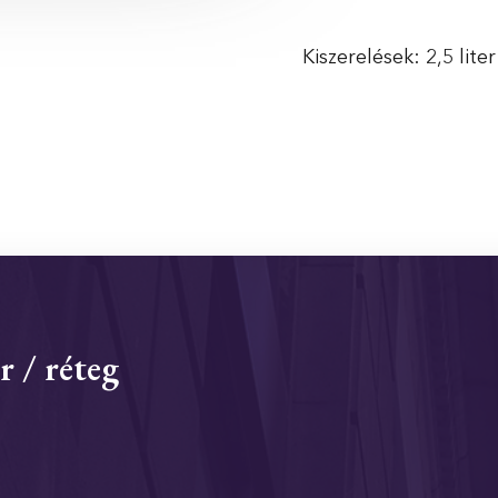
Kiszerelések: 2,5 liter
r / réteg