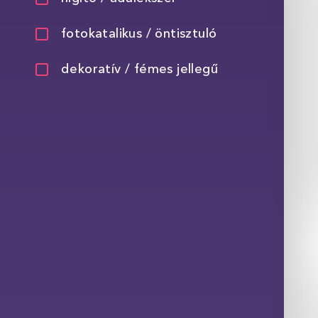
fotokatalikus / öntisztuló
dekoratív / fémes jellegű