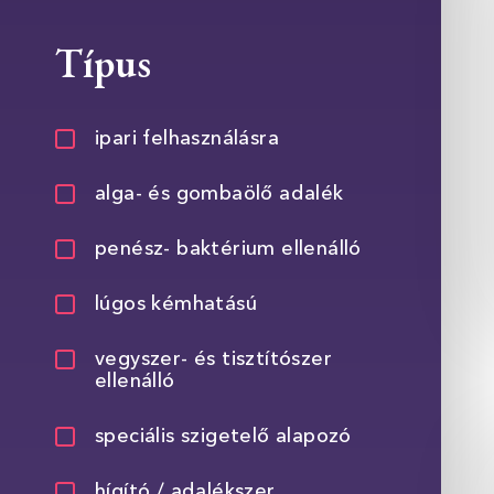
Típus
ipari felhasználásra
alga- és gombaölő adalék
penész- baktérium ellenálló
lúgos kémhatású
vegyszer- és tisztítószer
ellenálló
speciális szigetelő alapozó
hígító / adalékszer