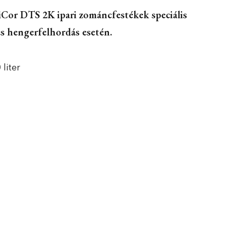
or DTS 2K ipari zománcfestékek speciális
és hengerfelhordás esetén.
 liter