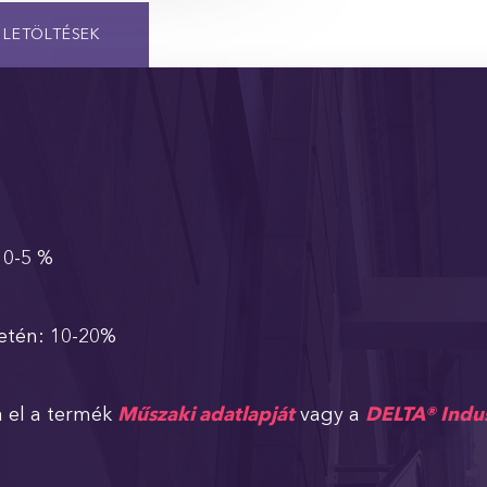
LETÖLTÉSEK
 0-5 %
etén: 10-20%
a el a termék
Műszaki adatlapját
vagy a
DELTA® Indus