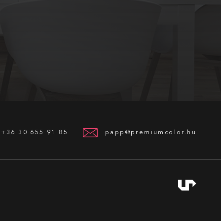
+36 30 655 91 85
papp@premiumcolor.hu
Weboldalunkon cookie-kat használunk a
legjobb felhasználói élményért.
RENDBEN